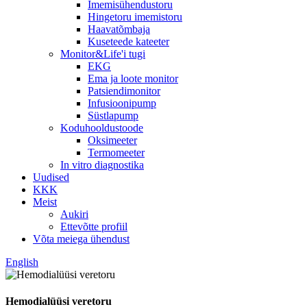
Imemisühendustoru
Hingetoru imemistoru
Haavatõmbaja
Kuseteede kateeter
Monitor&Life'i tugi
EKG
Ema ja loote monitor
Patsiendimonitor
Infusioonipump
Süstlapump
Koduhooldustoode
Oksimeeter
Termomeeter
In vitro diagnostika
Uudised
KKK
Meist
Aukiri
Ettevõtte profiil
Võta meiega ühendust
English
Hemodialüüsi veretoru