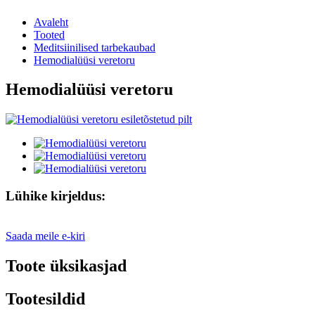
Avaleht
Tooted
Meditsiinilised tarbekaubad
Hemodialüüsi veretoru
Hemodialüüsi veretoru
Lühike kirjeldus:
Saada meile e-kiri
Toote üksikasjad
Tootesildid