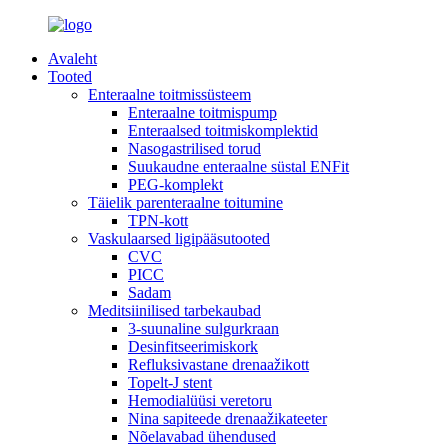
Avaleht
Tooted
Enteraalne toitmissüsteem
Enteraalne toitmispump
Enteraalsed toitmiskomplektid
Nasogastrilised torud
Suukaudne enteraalne süstal ENFit
PEG-komplekt
Täielik parenteraalne toitumine
TPN-kott
Vaskulaarsed ligipääsutooted
CVC
PICC
Sadam
Meditsiinilised tarbekaubad
3-suunaline sulgurkraan
Desinfitseerimiskork
Refluksivastane drenaažikott
Topelt-J stent
Hemodialüüsi veretoru
Nina sapiteede drenaažikateeter
Nõelavabad ühendused