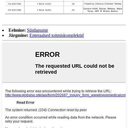
Eelmine:
Süstlapump
Järgmine:
Enteraalsed toitmiskomplektid