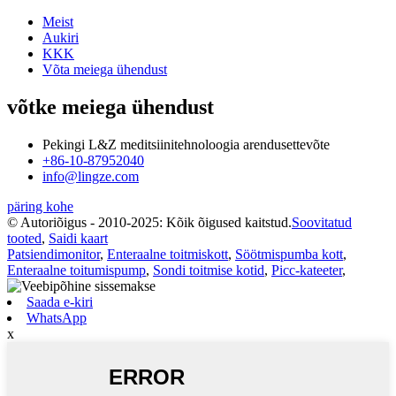
Meist
Aukiri
KKK
Võta meiega ühendust
võtke meiega ühendust
Pekingi L&Z meditsiinitehnoloogia arendusettevõte
+86-10-87952040
info@lingze.com
päring kohe
© Autoriõigus - 2010-2025: Kõik õigused kaitstud.
Soovitatud
tooted
,
Saidi kaart
Patsiendimonitor
,
Enteraalne toitmiskott
,
Söötmispumba kott
,
Enteraalne toitumispump
,
Sondi toitmise kotid
,
Picc-kateeter
,
Saada e-kiri
WhatsApp
x