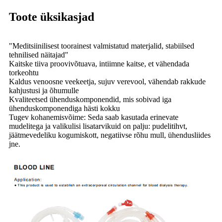
Toote üksikasjad
"Meditsiinilisest toorainest valmistatud materjalid, stabiilsed
tehnilised näitajad"
Kaitske tiiva proovivõtuava, intiimne kaitse, et vähendada
torkeohtu
Kaldus venoosne veekeetja, sujuv verevool, vähendab rakkude
kahjustusi ja õhumulle
Kvaliteetsed ühenduskomponendid, mis sobivad iga
ühenduskomponendiga hästi kokku
Tugev kohanemisvõime: Seda saab kasutada erinevate
mudelitega ja valikulisi lisatarvikuid on palju: pudelitihvt,
jäätmevedeliku kogumiskott, negatiivse rõhu mull, ühendusliides
jne.