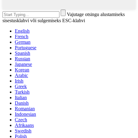
Vajutage otsingu alustamiseks
sisestusklahvi või sulgemiseks ESC-klahvi
English
French
German
Portuguese
Spanish
Russian
Japanese
Korean
Arabic
Irish
Greek
Turkish
Italian
Danish
Romanian
Indonesian
Czech
Afrikaans
Swedish
Polish