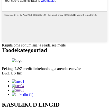
Kirjuta oma sõnum siia ja saada see meile
Toode
kategooriad
Pekingi L&Z meditsiinitehnoloogia arendusettevõte
L&Z US Inc
KASULIKUD LINGID