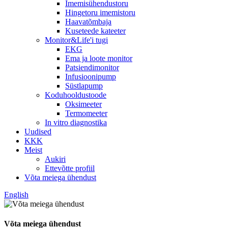
Imemisühendustoru
Hingetoru imemistoru
Haavatõmbaja
Kuseteede kateeter
Monitor&Life'i tugi
EKG
Ema ja loote monitor
Patsiendimonitor
Infusioonipump
Süstlapump
Koduhooldustoode
Oksimeeter
Termomeeter
In vitro diagnostika
Uudised
KKK
Meist
Aukiri
Ettevõtte profiil
Võta meiega ühendust
English
Võta meiega ühendust