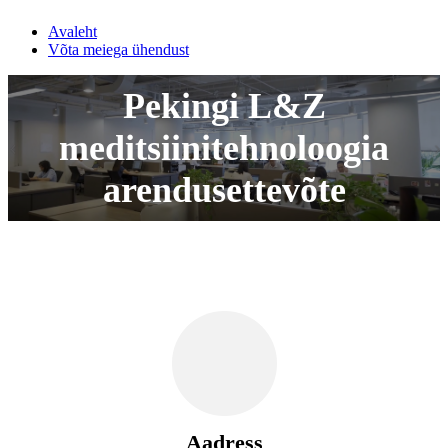
Avaleht
Võta meiega ühendust
Pekingi L&Z
meditsiinitehnoloogia
arendusettevõte
Aadress