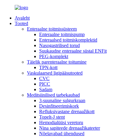
Avaleht
Tooted
Enteraalne toitmissüsteem
Enteraalne toitmispump
Enteraalsed toitmiskomplektid
Nasogastrilised torud
Suukaudne enteraalne süstal ENFit
PEG-komplekt
Täielik parenteraalne toitumine
TPN-kott
Vaskulaarsed ligipääsutooted
CVC
PICC
Sadam
Meditsiinilised tarbekaubad
3-suunaline sulgurkraan
Desinfitseerimiskork
Refluksivastane drenaažikott
Topelt-J stent
Hemodialüüsi veretoru
Nina sapiteede drenaažikateeter
Nõelavabad ühendused