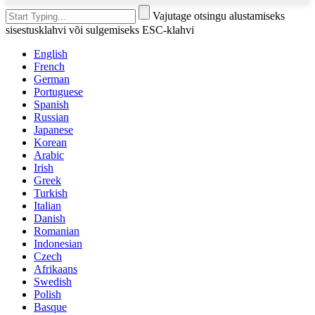
Vajutage otsingu alustamiseks
sisestusklahvi või sulgemiseks ESC-klahvi
English
French
German
Portuguese
Spanish
Russian
Japanese
Korean
Arabic
Irish
Greek
Turkish
Italian
Danish
Romanian
Indonesian
Czech
Afrikaans
Swedish
Polish
Basque