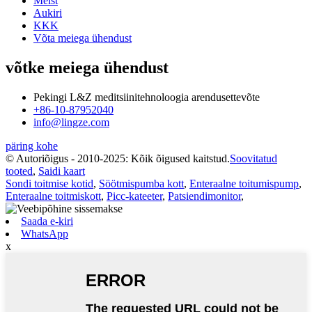
Meist
Aukiri
KKK
Võta meiega ühendust
võtke meiega ühendust
Pekingi L&Z meditsiinitehnoloogia arendusettevõte
+86-10-87952040
info@lingze.com
päring kohe
© Autoriõigus - 2010-2025: Kõik õigused kaitstud.
Soovitatud
tooted
,
Saidi kaart
Sondi toitmise kotid
,
Söötmispumba kott
,
Enteraalne toitumispump
,
Enteraalne toitmiskott
,
Picc-kateeter
,
Patsiendimonitor
,
Saada e-kiri
WhatsApp
x