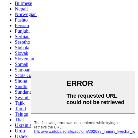
Burmese
Nepali
Norwegian
Pashto
Persian
Punjabi
Serbian
Sesotho
Sinhala
Slovak
Slovenian
Somali
Samoan
Scots Gaelic
Shona
Sindhi
Sundanese
Swahili
Tajik
Tamil
Telugu
Thai
Ukrainian
Urdu
Uzbek