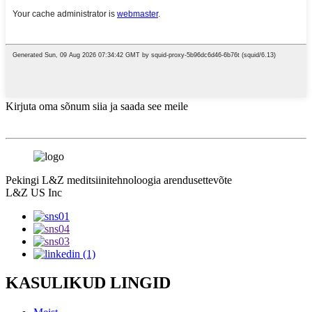
Kirjuta oma sõnum siia ja saada see meile
Pekingi L&Z meditsiinitehnoloogia arendusettevõte
L&Z US Inc
KASULIKUD LINGID