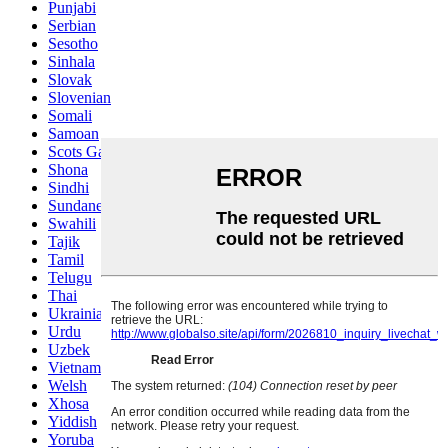
Punjabi
Serbian
Sesotho
Sinhala
Slovak
Slovenian
Somali
Samoan
Scots Gaelic
Shona
Sindhi
Sundanese
Swahili
Tajik
Tamil
Telugu
Thai
Ukrainian
Urdu
Uzbek
Vietnamese
Welsh
Xhosa
Yiddish
Yoruba