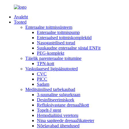
Avaleht
Tooted
Enteraalne toitmissüsteem
Enteraalne toitmispump
Enteraalsed toitmiskomplektid
Nasogastrilised torud
Suukaudne enteraalne süstal ENFit
PEG-komplekt
Täielik parenteraalne toitumine
TPN-kott
Vaskulaarsed ligipääsutooted
CVC
PICC
Sadam
Meditsiinilised tarbekaubad
3-suunaline sulgurkraan
Desinfitseerimiskork
Refluksivastane drenaažikott
Topelt-J stent
Hemodialüüsi veretoru
Nina sapiteede drenaažikateeter
Nõelavabad ühendused