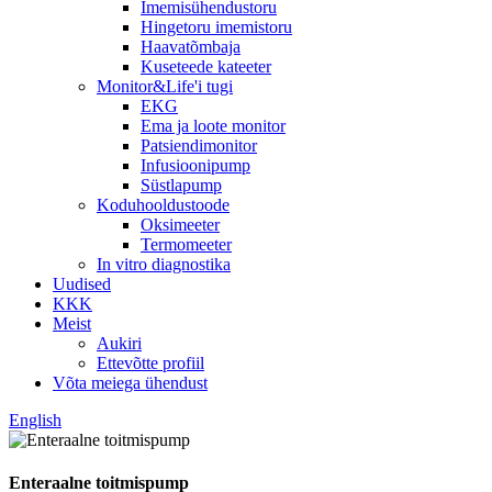
Imemisühendustoru
Hingetoru imemistoru
Haavatõmbaja
Kuseteede kateeter
Monitor&Life'i tugi
EKG
Ema ja loote monitor
Patsiendimonitor
Infusioonipump
Süstlapump
Koduhooldustoode
Oksimeeter
Termomeeter
In vitro diagnostika
Uudised
KKK
Meist
Aukiri
Ettevõtte profiil
Võta meiega ühendust
English
Enteraalne toitmispump