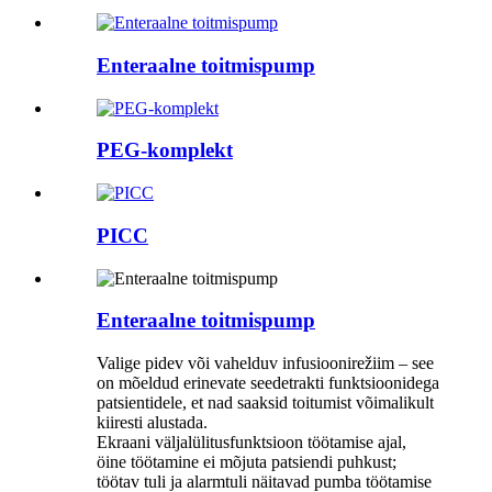
Enteraalne toitmispump
PEG-komplekt
PICC
Enteraalne toitmispump
Valige pidev või vahelduv infusioonirežiim – see
on mõeldud erinevate seedetrakti funktsioonidega
patsientidele, et nad saaksid toitumist võimalikult
kiiresti alustada.
Ekraani väljalülitusfunktsioon töötamise ajal,
öine töötamine ei mõjuta patsiendi puhkust;
töötav tuli ja alarmtuli näitavad pumba töötamise