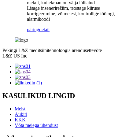
olekut, kui ekraan on välja lülitatud
Lisage insenerirežiim, teostage kiiruse
korrigeerimine, võtmetest, kontrollige töölogi,
alarmikoodi
päring
detail
Pekingi L&Z meditsiinitehnoloogia arendusettevõte
L&Z US Inc
KASULIKUD LINGID
Meist
Aukiri
KKK
Võta meiega ühendust