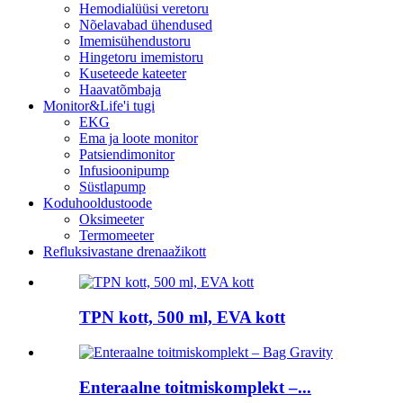
Hemodialüüsi veretoru
Nõelavabad ühendused
Imemisühendustoru
Hingetoru imemistoru
Kuseteede kateeter
Haavatõmbaja
Monitor&Life'i tugi
EKG
Ema ja loote monitor
Patsiendimonitor
Infusioonipump
Süstlapump
Koduhooldustoode
Oksimeeter
Termomeeter
Refluksivastane drenaažikott
TPN kott, 500 ml, EVA kott
Enteraalne toitmiskomplekt –...