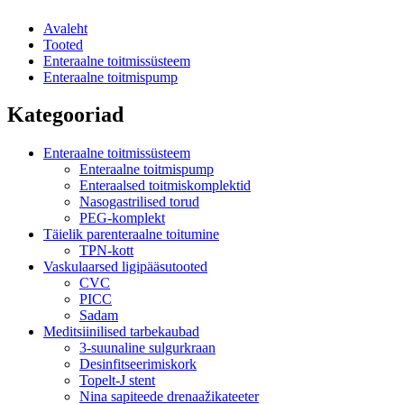
Avaleht
Tooted
Enteraalne toitmissüsteem
Enteraalne toitmispump
Kategooriad
Enteraalne toitmissüsteem
Enteraalne toitmispump
Enteraalsed toitmiskomplektid
Nasogastrilised torud
PEG-komplekt
Täielik parenteraalne toitumine
TPN-kott
Vaskulaarsed ligipääsutooted
CVC
PICC
Sadam
Meditsiinilised tarbekaubad
3-suunaline sulgurkraan
Desinfitseerimiskork
Topelt-J stent
Nina sapiteede drenaažikateeter