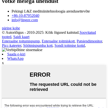
võtke meiega ühendust
Pekingi L&Z meditsiinitehnoloogia arendusettevõte
+86-10-87952040
info@lingze.com
päring kohe
© Autoriõigus - 2010-2025: Kõik õigused kaitstud.
Soovitatud
tooted
,
Saidi kaart
Enteraalne toitumispump
,
Enteraalne toitmiskott
,
Patsiendimonitor
,
Picc-kateeter
,
Söötmispumba kott
,
Sondi toitmise kotid
,
Saada e-kiri
WhatsApp
x